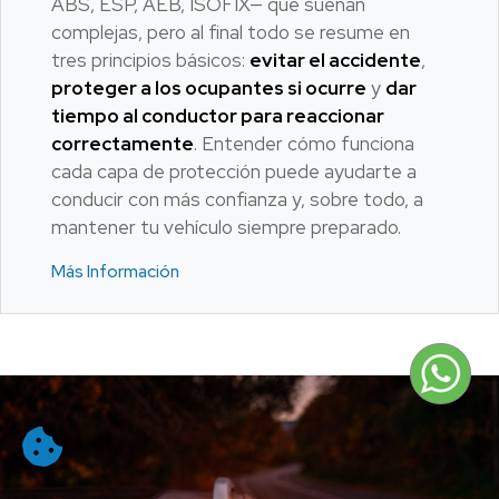
ABS, ESP, AEB, ISOFIX— que suenan
complejas, pero al final todo se resume en
tres principios básicos:
evitar el accidente
,
proteger a los ocupantes si ocurre
y
dar
tiempo al conductor para reaccionar
correctamente
. Entender cómo funciona
cada capa de protección puede ayudarte a
conducir con más confianza y, sobre todo, a
mantener tu vehículo siempre preparado.
Más Información