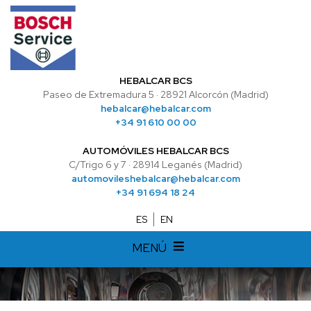
HEBALCAR BCS
Paseo de Extremadura 5 · 28921 Alcorcón (Madrid)
hebalcar@hebalcar.com
+34 91 610 00 00
AUTOMÓVILES HEBALCAR BCS
C/Trigo 6 y 7 · 28914 Leganés (Madrid)
automovileshebalcar@hebalcar.com
+34 91 694 18 24
ES
EN
MENÚ