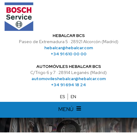
HEBALCAR BCS
Paseo de Extremadura 5 · 28921 Alcorcón (Madrid)
hebalcar@hebalcar.com
+34 91 610 00 00
AUTOMÓVILES HEBALCAR BCS
C/Trigo 6 y 7 · 28914 Leganés (Madrid)
automovileshebalcar@hebalcar.com
+34 91 694 18 24
ES
EN
MENÚ