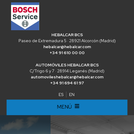
HEBALCAR BCS
Paseo de Extremadura 5 · 28921 Alcorcón (Madrid)
hebalcar@hebalcar.com
+34 91 610 00 00
AUTOMÓVILES HEBALCAR BCS
C/Trigo 6 y 7 · 28914 Leganés (Madrid)
automovileshebalcar@hebalcar.com
+34 91 694 61 97
ES
EN
MENÚ