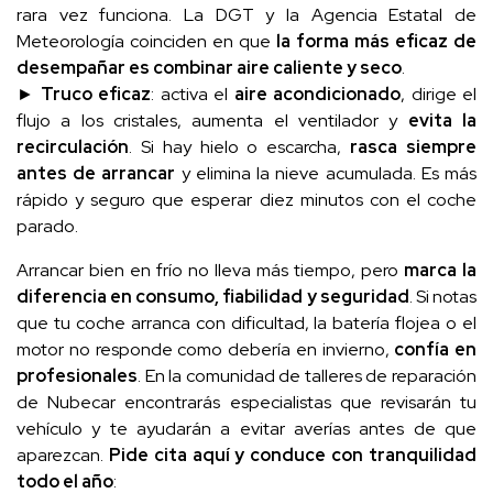
rara vez funciona. La DGT y la
Agencia Estatal de
Meteorología
coinciden en que
la forma más eficaz de
desempañar es combinar aire caliente y seco
.
►
Truco eficaz
: activa el
aire acondicionado
, dirige el
flujo a los cristales, aumenta el ventilador y
evita la
recirculación
. Si hay hielo o escarcha,
rasca siempre
antes de arrancar
y elimina la nieve acumulada. Es más
rápido y seguro que esperar diez minutos con el coche
parado.
Arrancar bien en frío no lleva más tiempo, pero
marca la
diferencia en consumo, fiabilidad y seguridad
. Si notas
que tu coche arranca con dificultad, la batería flojea o el
motor no responde como debería en invierno,
confía en
profesionales
. En la
comunidad de talleres de reparación
de Nubecar
encontrarás especialistas que revisarán tu
vehículo y te ayudarán a evitar averías antes de que
aparezcan.
Pide cita aquí y conduce con tranquilidad
todo el año
: