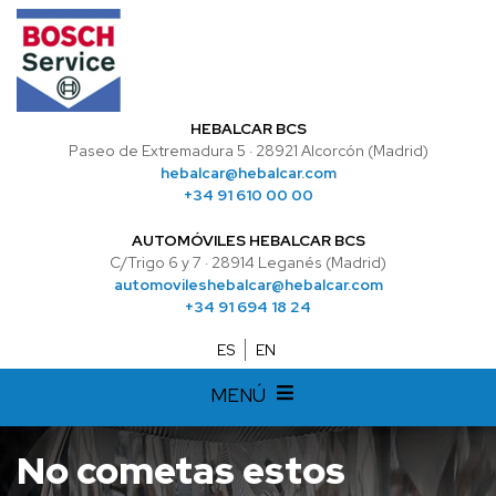
HEBALCAR BCS
Paseo de Extremadura 5 · 28921 Alcorcón (Madrid)
hebalcar@hebalcar.com
+34 91 610 00 00
AUTOMÓVILES HEBALCAR BCS
C/Trigo 6 y 7 · 28914 Leganés (Madrid)
automovileshebalcar@hebalcar.com
+34 91 694 18 24
ES
EN
MENÚ
No cometas estos