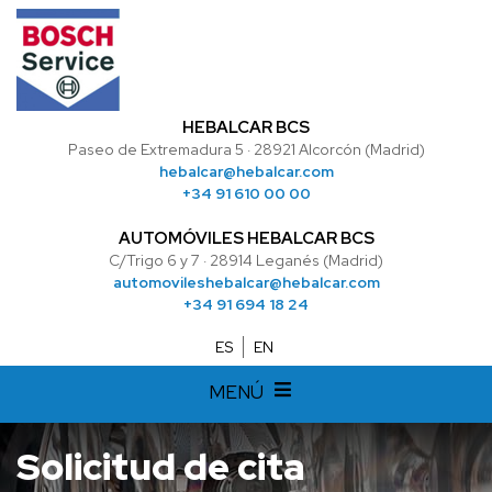
HEBALCAR BCS
Paseo de Extremadura 5 · 28921 Alcorcón (Madrid)
hebalcar@hebalcar.com
+34 91 610 00 00
AUTOMÓVILES HEBALCAR BCS
C/Trigo 6 y 7 · 28914 Leganés (Madrid)
automovileshebalcar@hebalcar.com
+34 91 694 18 24
ES
EN
MENÚ
Solicitud de cita