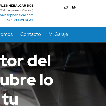
ILES HEBALCAR BCS
ES
EN
28914 Leganés (Madrid)
balcar@hebalcar.com
+34 91 694 18 24
somos
Contacto
Mi Garaje
tor del
ubre lo
 tu