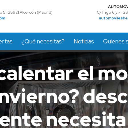
AUTOMÓV
 5 · 28921 Alcorcón (Madrid)
C/Trigo 6 y 7 · 
com
automovileshe
ertas
¿Qué necesitas?
Noticias
Quienes 
calentar el mo
invierno? desc
ente necesita