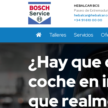
HEBALCAR BCS
Paseo de Extremadura
hebalcar@hebalcar.
+34 91 610 00 00
Talleres
Servicios
Of
¿Hay que 
coche en 
que realm