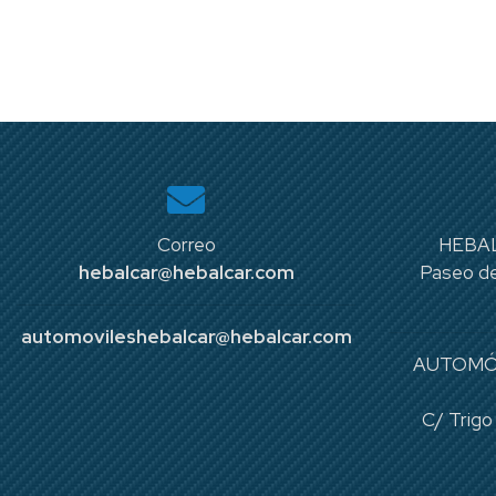
Correo
HEBAL
hebalcar@hebalcar.com
Paseo de
automovileshebalcar@hebalcar.com
AUTOMÓ
C/ Trigo