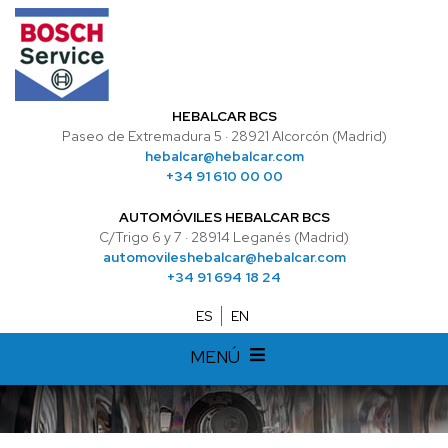
HEBALCAR BCS
Paseo de Extremadura 5 · 28921 Alcorcón (Madrid)
hebalcar@hebalcar.com
+34 91 610 00 00
AUTOMÓVILES HEBALCAR BCS
C/Trigo 6 y 7 · 28914 Leganés (Madrid)
automovileshebalcar@hebalcar.com
+34 91 694 18 24
ES
EN
MENÚ